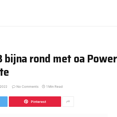
3 bijna rond met oa Power
te
 2022
No Comments
1 Min Read
Pinterest