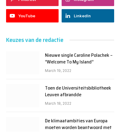
YouTube
LinkedIn
Keuzes van de redactie
Nieuwe single Caroline Polachek –
“Welcome To My Island”
March 19, 2022
Toen de Universiteitsbibliotheek
Leuven afbrandde
March 18, 2022
De klimaatambities van Europa
moeten worden beantwoord met
sociaal rechtvaardig en inclusief