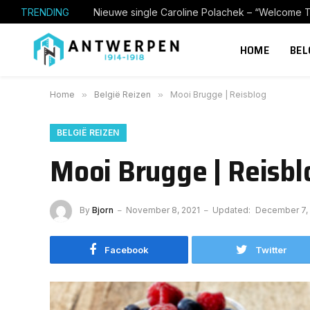
TRENDING
Nieuwe single Caroline Polachek – “Welcome T
HOME
BEL
Home
»
België Reizen
»
Mooi Brugge | Reisblog
BELGIË REIZEN
Mooi Brugge | Reisbl
By
Bjorn
November 8, 2021
Updated:
December 7,
Facebook
Twitter