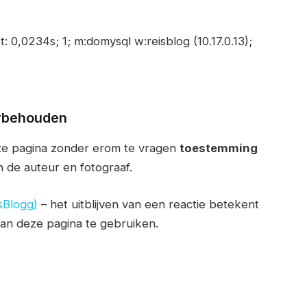
bt: 0,0234s; 1; m:domysql w:reisblog (10.17.0.13);
orbehouden
eze pagina zonder erom te vragen
toestemming
n de auteur en fotograaf.
sBlogg)
– het uitblijven van een reactie betekent
van deze pagina te gebruiken.