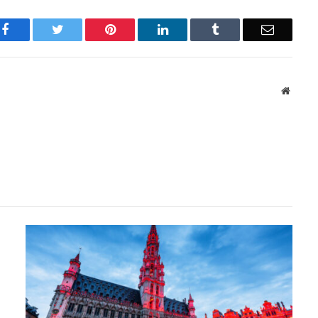
Facebook
Twitter
Pinterest
LinkedIn
Tumblr
Email
Websit